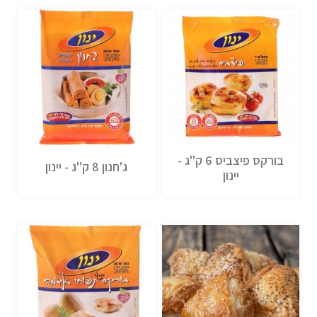
בורקס פיצביס 6 ק''ג -
ג'חנון 8 ק''ג - יינון
יינון