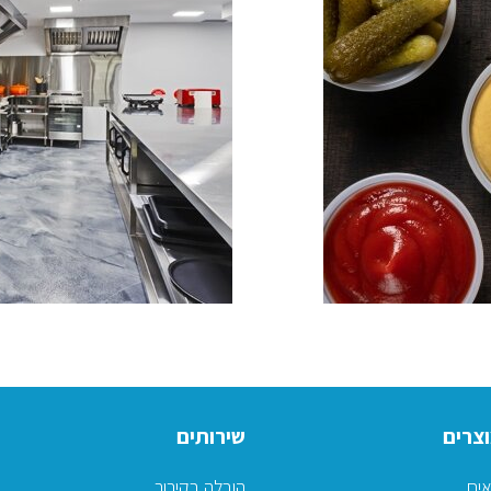
צרים
שירותים
אים
הובלה בקירור