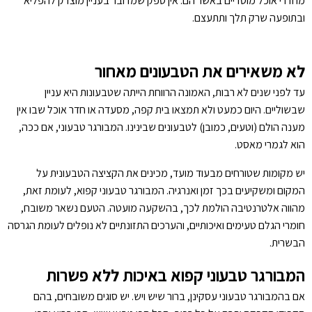
מחדרי אוכל מוסדיים באשר הם. אין ספק שמדובר בעניין מוצדק להפליא
ובתופעה שרק תלך ותתעצם.
לא משאירים את הטבעונים מאחור
עד לפני שנים לא רבות, האמונה הרווחת הייתה שטבעונות היא עניין
שבשוליים. היום כמעט ולא תמצאו בית קפה, מסעדה או חדר אוכל שבו אין
מענה הולם (וטעים, כמובן) לטבעונים שבינינו. המבורגר טבעוני, אם ככה,
הוא לגמרי מאסט.
יש מקומות שטורחים מבעוד מועד, מכינים את הקציצה הטבעונית על
המקום ומשקיעים בכך זמן ואנרגיה. המבורגר טבעוני קפוא, לעומת זאת,
מהווה אלטרנטיבה הולמת לכך, בהשקעה מועטה. הטעם נשאר משובח,
חומרי הגלם טעימים ואיכותיים, והערכים התזונתיים לא נופלים לעומת הגרסה
הבשרית.
המבורגר טבעוני קפוא באיכות ללא פשרות
אם בהמבורגר טבעוני עסקינן, ברור שיש ויש. יש סוגים משובחים, בהם