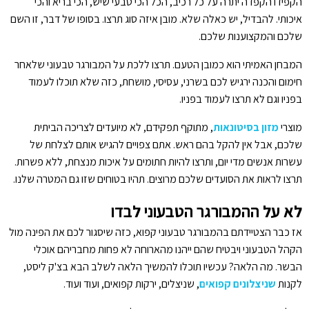
הקפידו הקפדה יתרה על כל רכיב, הכל הכי טבעי שיש, הכי בריא והכי
איכותי. להבדיל, יש כאלה שלא. מובן איזה סוג תרצו. בסופו של דבר, זו השם
שלכם והמקצוענות שלכם.
המבחן האמיתי הוא כמובן הטעם. תרצו ללכת על המבורגר טבעוני שלאחר
חימום והכנה ירגיש לכם בשרני, עסיסי, מושחת, כזה שלא תוכלו לעמוד
בפניו וגם לא תרצו לעמוד בפניו.
מוצרי
מזון בסיטונאות
, מתוקף תפקידם, לא מיועדים לצריכה הביתית
שלכם, אבל אין להקל בהם ראש. אתם צפויים להגיש אותם לצלחת של
עשרות אנשים מדי יום, ותרצו להיות חתומים על איכות מנצחת, ללא פשרות.
תרצו לראות את הסועדים שלכם מרוצים. תהיו בטוחים שזו גם המטרה שלנו.
לא על ההמבורגר הטבעוני לבדו
אז כבר הצטיידתם בהמבורגר טבעוני קפוא, כזה שיסגור לכם את הפינה מול
הקהל הטבעוני ויבטיח שהם ייהנו מהארוחה לא פחות מחבריהם אוכלי
הבשר. מה הלאה? עכשיו תוכלו להמשיך הלאה לשלב הבא בצ'ק ליסט,
לקנות
שניצלונים קפואים
, שניצלים, ירקות קפואים, ועוד ועוד.