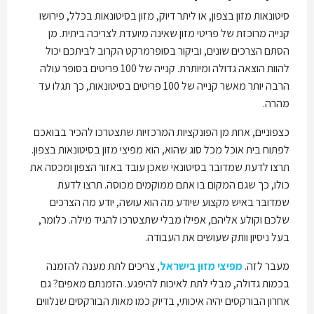
סיטונאות מזון בצפון, או ליתר דיוק, מזון בסיטונאות בכלל, פירושו
קנייה מרוכזת של פריטי מזון שאינה מיועדת לצריכה ביתית. מן
הסתם הצרכים שונים, וביקור בסופרמרקט הקרוב לביתכם יכול
להוות הוצאה גדולה ומיותרת. קנייה של 100 פריטים בסופר עולה
הרבה יותר מאשר קנייה של 100 פריטים בסיטונאות, כך תגלו עד
מהרה.
כצפוניים, אחת מן הפונקציות המרכזיות שתצטרכו להכיר בבואכם
לפתוח בית אוכל מכל סוג שהוא, הוא מפיצי מזון בסיטונאות בצפון.
תרצו לדעת שמדובר בסיטונאי שאכן עובד באזור הצפון ומכסה את
כולו, כך שגם המקום בו אתם ממוקמים מכוסה. תרצו לדעת
שמדובר באיש מקצוע שיודע מה הוא עושה, יודע מה הצרכים
שלכם וקולע אליהם, אפילו מבלי שתצטרכו להגיד מילה. כלומר,
בעל ניסיון וותק שעושים את העבודה.
מעבר לזה.
מפיצי מזון בישראל
, צריכים לתת מענה להזמנה
בכמות גדולה, מבלי לתת לאיכות להיפגע. הזמנתם מאפים? גם
אחרון הבורקסים יהיה איכותי, בדיוק כמו מאות הבורקסים שנלווים