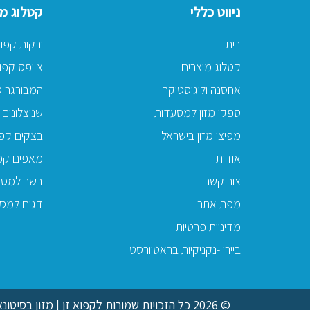
ניווט כללי
קטלוג מו
בית
ירקות קפו
קטלוג מוצרים
צ'יפס קפו
אחסנה ולוגיסטיקה
המבורגר ט
ספקי מזון למסעדות
שניצלונים 
מפיצי מזון בישראל
בצקים קפו
אודות
מאפים קפ
צור קשר
בשר למסע
מפת אתר
דגים למס
מדיניות פרטיות
ביירן -נקניקיות בראטוורסט
© 2026 כל הזכויות שמורות לקפוא זן | מזון בסיטונאות