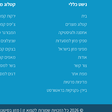
ניווט כללי
קטלוג מו
בית
ירקות קפו
קטלוג מוצרים
צ'יפס קפו
אחסנה ולוגיסטיקה
המבורגר ט
ספקי מזון למסעדות
שניצלונים 
מפיצי מזון בישראל
בצקים קפו
אודות
מאפים קפ
צור קשר
בשר למסע
מפת אתר
דגים למס
מדיניות פרטיות
ביירן -נקניקיות בראטוורסט
© 2026 כל הזכויות שמורות לקפוא זן | מזון בסיטונאות