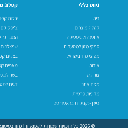
ניווט כללי
קטלוג מו
בית
ירקות קפו
קטלוג מוצרים
צ'יפס קפו
אחסנה ולוגיסטיקה
המבורגר ט
ספקי מזון למסעדות
שניצלונים 
מפיצי מזון בישראל
בצקים קפו
אודות
מאפים קפ
צור קשר
בשר למסע
מפת אתר
דגים למס
מדיניות פרטיות
ביירן -נקניקיות בראטוורסט
© 2026 כל הזכויות שמורות לקפוא זן | מזון בסיטונאות