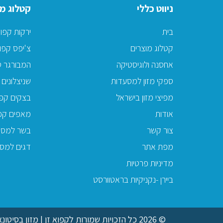
ניווט כללי
קטלוג מו
בית
ירקות קפו
קטלוג מוצרים
צ'יפס קפו
אחסנה ולוגיסטיקה
המבורגר ט
ספקי מזון למסעדות
שניצלונים 
מפיצי מזון בישראל
בצקים קפו
אודות
מאפים קפ
צור קשר
בשר למסע
מפת אתר
דגים למס
מדיניות פרטיות
ביירן -נקניקיות בראטוורסט
© 2026 כל הזכויות שמורות לקפוא זן | מזון בסיטונאות