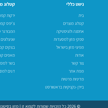
ניווט כללי
קטלוג מו
בית
ירקות קפו
קטלוג מוצרים
צ'יפס קפו
אחסנה ולוגיסטיקה
המבורגר ט
ספקי מזון למסעדות
שניצלונים 
מפיצי מזון בישראל
בצקים קפו
אודות
מאפים קפ
צור קשר
בשר למסע
מפת אתר
דגים למס
מדיניות פרטיות
ביירן -נקניקיות בראטוורסט
© 2026 כל הזכויות שמורות לקפוא זן | מזון בסיטונאות